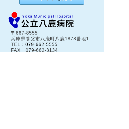
〒667-8555
兵庫県養父市八鹿町八鹿1878番地1
TEL：
079-662-5555
FAX：079-662-3134
兵庫県養父市八鹿町（但馬地域）にある公立八鹿病
院は、保健・医療・福祉の総合的な医療体制が整う
地域中核病院です。
患者さんの権利に関する宣言
個人情報保護方針
公立八鹿病院組合
公立八鹿病院看護専門学校
公立八鹿病院老人保健施設