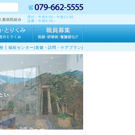
受付：午前8:00～午前11:00
八鹿病院組合
診療：午前8:30～
｜
校
福祉センター(老健・訪問・ケアプラン)