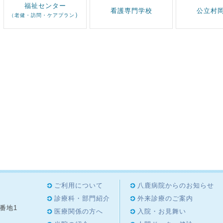
福祉センター
看護専門学校
公立村
）
（老健・訪問・ケアプラン
ご利用について
八鹿病院からのお知らせ
診療科・部門紹介
外来診療のご案内
8番地1
医療関係の方へ
入院・お見舞い
4