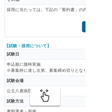
採用に当たっては、下記の「誓約書」の内容を遵守し
誓約書を読む（P
【試験・採用について】
試験日
申込順に随時実施
※募集枠に達し次第、募集締め切りとなります。
試験会場
公立八鹿病院
試験方法
書類選考・面接