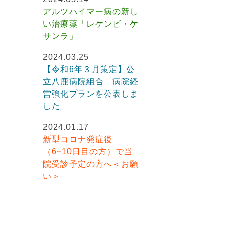
アルツハイマー病の新し
い治療薬「レケンビ・ケ
サンラ」
2024.03.25
【令和6年３月策定】公
立八鹿病院組合 病院経
営強化プランを公表しま
した
2024.01.17
新型コロナ発症後
（6~10日目の方）で当
院受診予定の方へ＜お願
い＞
2023.11.09
看護師新人研修 BLS研
修を実施しました