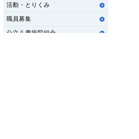
活動・とりくみ
職員募集
公立八鹿病院組合
重要なお知らせ
医師臨床研修・専門研修
修学資金制度
公立八鹿病院 福祉センター
八鹿ライフサポート通信
HOME
PCサイトを見る