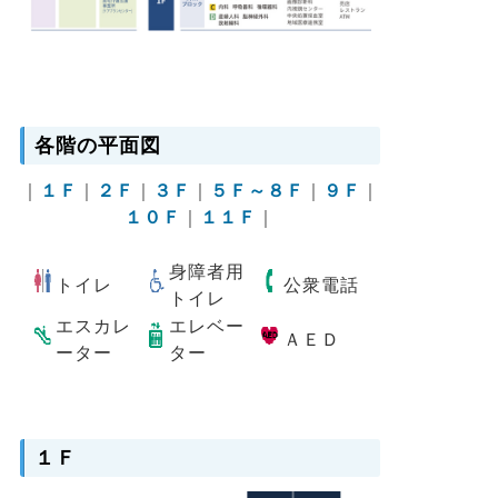
各階の平面図
｜
１Ｆ
｜
２Ｆ
｜
３Ｆ
｜
５Ｆ～８Ｆ
｜
９Ｆ
｜
１０Ｆ
｜
１１Ｆ
｜
身障者用
トイレ
公衆電話
トイレ
エスカレ
エレベー
ＡＥＤ
ーター
ター
１Ｆ