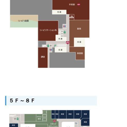
５Ｆ～８Ｆ