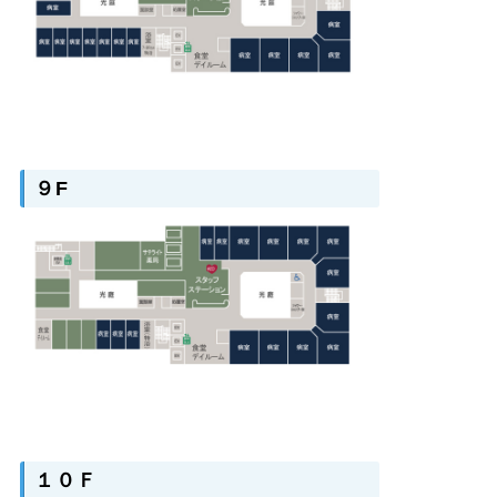
９F
１０Ｆ