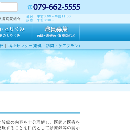
受付：午前8:00～午前11:00
八鹿病院組合
診療：午前8:30～
｜
校
福祉センター(老健・訪問・ケアプラン)
と診療の内容を十分理解し、医師と医療を
克服することを目的として診療録等の開示