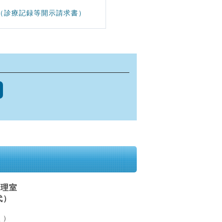
（診療記録等開示請求書）
管理室
代）
く）