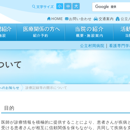
HOME
お問い合わせ
交通案内
公立
｜
公立村岡病院
看護専門学
ついて
へのお知らせ
診療記録等の開示について
目的
医師が診療情報を積極的に提供することにより、患者さんが疾病
受ける患者さんが相互に信頼関係を保ちながら、共同して疾病を