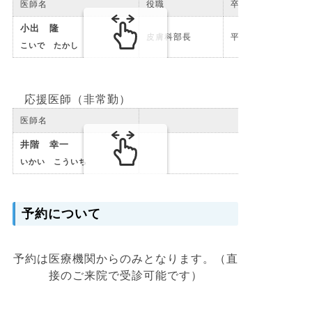
医師名
役職
卒年
小出 隆
皮膚科部長
平成元年卒
こいで たかし
応援医師（非常勤）
医師名
井階 幸一
いかい こういち
予約について
予約は医療機関からのみとなります。（直
接のご来院で受診可能です）