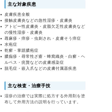
主な対象疾患
皮膚疾患全般
接触皮膚炎などの急性湿疹・皮膚炎
アトピー性皮膚炎・皮脂欠乏性皮膚炎など
の慢性湿疹・皮膚炎
蕁麻疹・痒疹・虫刺され・皮膚そう痒症
水疱症
乾癬・掌蹠膿疱症
膿痂疹・尋常性ざ瘡・蜂窩織炎・白癬・ヘ
ルペス・疣贅などの皮膚感染症
脱毛症・嵌入爪などの皮膚付属器疾患
主な検査・治療手技
湿疹の治療では実際に処方する外用剤を塗
布して外用方法の説明を行っています。