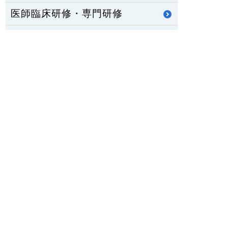
医師臨床研修・専門研修
修学資金制度
公立八鹿病院 福祉センター
八鹿ライフサポート通信
HOME
PCサイトを見る
〒667-8555
兵庫県養父市八鹿町八鹿1878番地1
TEL：
079-662-5555