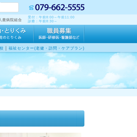
受付：午前8:00～午前11:00
八鹿病院組合
診療：午前8:30～
｜
校
福祉センター(老健・訪問・ケアプラン)