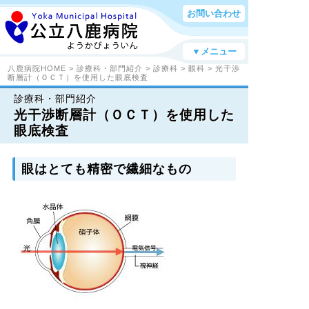
お問い合わせ
▼メニュー
八鹿病院HOME
>
診療科・部門紹介
>
診療科
>
眼科
> 光干渉
断層計（ＯＣＴ）を使用した眼底検査
診療科・部門紹介
光干渉断層計（ＯＣＴ）を使用した
眼底検査
眼はとても精密で繊細なもの