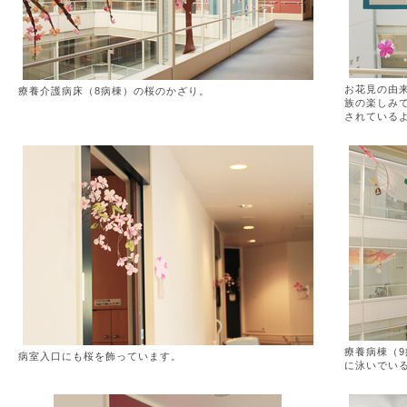
お花見の由
療養介護病床（8病棟）の桜のかざり。
族の楽しみ
されている
療養病棟（
病室入口にも桜を飾っています。
に泳いでい