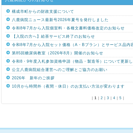
構成市町からの財政支援について
八鹿病院ニュース最新号2026年夏号を発行しました
令和8年7月から入院個室料・各種文書料価格改定のお知らせ
【入院の方へ】給茶サービス終了のお知らせ
令和8年7月から入院セット価格（A・Bプラン）とサービス品内
第85回糖尿病教室（2026年8月）開催のお知らせ
令和8・9年度入札参加資格申請（物品・製造等）について更新
公立八鹿病院組合運営へのご理解とご協力のお願い
2026年 新年のご挨拶
10月から時間外（夜間・休日）のお支払い方法が変わります
｜
1
｜
2
｜
3
｜
4
｜
5
｜