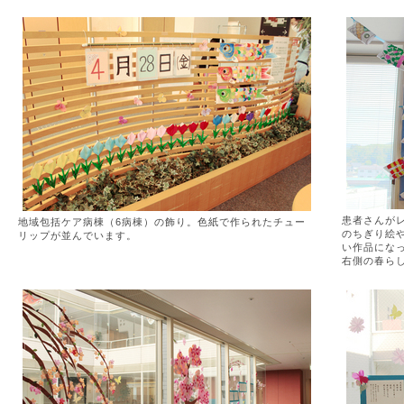
患者さんが
地域包括ケア病棟（6病棟）の飾り。色紙で作られたチュー
のちぎり絵
リップが並んでいます。
い作品にな
右側の春ら