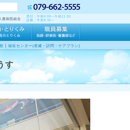
受付：午前8:00～午前11:00
八鹿病院組合
診療：午前8:30～
｜
校
福祉センター(老健・訪問・ケアプラン)
うす