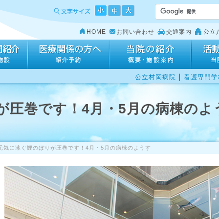
HOME
お問い合わせ
交通案内
公立
｜
公立村岡病院
看護専門学
が圧巻です！4月・5月の病棟のよ
元気に泳ぐ鯉のぼりが圧巻です！4月・5月の病棟のようす