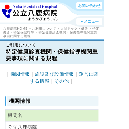
お問い合わせ
▼メニュー
八鹿病院HOME
>
ご利用について
>
人間ドック・健診
>
特定
健診・特定保健指導
> 特定健康診査機関・保健指導機関重要
事項に関する規程
ご利用について
特定健康診査機関・保健指導機関重
要事項に関する規程
｜
機関情報
｜
施設及び設備情報
｜
運営に関
する情報
｜
その他
｜
機関情報
機関名
公立八鹿病院