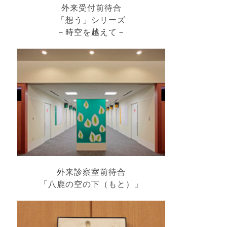
外来受付前待合
「想う」シリーズ
－時空を越えて－
外来診察室前待合
「八鹿の空の下（もと）」