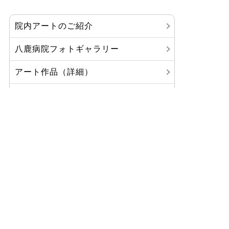
院内アートのご紹介
八鹿病院フォトギャラリー
アート作品（詳細）
癒しの音を奏でる「水琴窟」
老人保健施設「七宝壁画」
八鹿病院からのお知らせ
ご利用について
診療科・部門紹介
医療関係の方へ