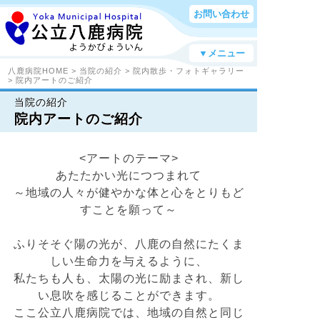
お問い合わせ
▼メニュー
八鹿病院HOME
>
当院の紹介
>
院内散歩・フォトギャラリー
> 院内アートのご紹介
当院の紹介
院内アートのご紹介
<アートのテーマ>
あたたかい光につつまれて
～地域の人々が健やかな体と心をとりもど
すことを願って～
ふりそそぐ陽の光が、八鹿の自然にたくま
しい生命力を与えるように、
私たちも人も、太陽の光に励まされ、新し
い息吹を感じることができます。
ここ公立八鹿病院では、地域の自然と同じ