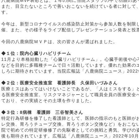
八鹿病院MVP表彰とは、１年の間に当院スタッフの中で功績のあ
また、目立たないところで善いおこないを続けている者に対して
す。
今年は、新型コロナウイルスの感染防止対策から参加人数を制限
催、また、その様子をライブ配信しプレゼンテーション発表と投
今回の八鹿病院ＭＶＰは、次の皆さんが選ばれました。
◆１位：院内心臓リハビリチーム
11月より本格始動した「心臓リハビリチーム」。心臓手術後や心
などを目的に多職種チームで日々活動しています。優れた効果の
しろに期待されています。当院広報誌「八鹿病院ニュース」2022
◆２位：医療安全推進室 看護師長 久保田いづみさん
医療ミスはあってはいけないことであるが、「人はミスをする」
る医療安全推進室。リスクマネジャーとして職員全員の医療安全
ており、その実績とその土壌を作りました。
◆３位：8病棟 看護師 三谷智美さん
特定行為研修を修了した看護師として、医師の指示のもと医師が
レ交換、胃ろうチューブ交換、胃ろうボタン交換など）をおこな
院で初めての特定研修修了の先駆者としての挑戦と勇気、学びの
後も期待されています。広報誌「八鹿病院ニュース」2022年10