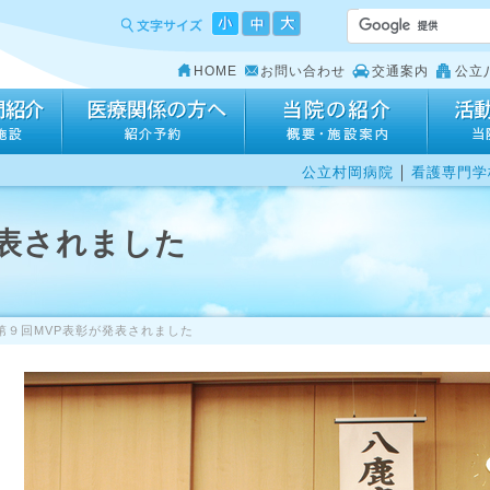
HOME
お問い合わせ
交通案内
公立
｜
公立村岡病院
看護専門学
発表されました
第９回MVP表彰が発表されました