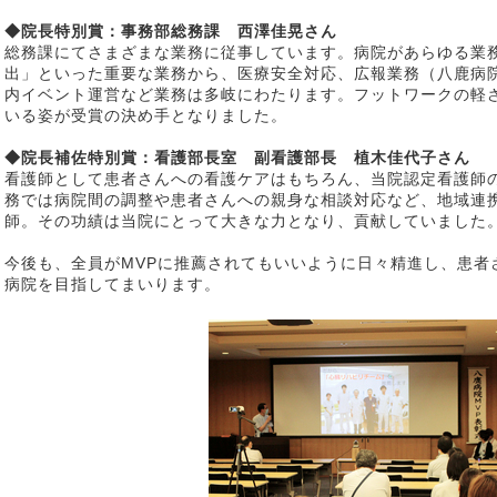
◆院長特別賞：事務部総務課 西澤佳晃さん
総務課にてさまざまな業務に従事しています。病院があらゆる業
出」といった重要な業務から、医療安全対応、広報業務（八鹿病院
内イベント運営など業務は多岐にわたります。フットワークの軽
いる姿が受賞の決め手となりました。
◆院長補佐特別賞：看護部長室 副看護部長 植木佳代子さん
看護師として患者さんへの看護ケアはもちろん、当院認定看護師
務では病院間の調整や患者さんへの親身な相談対応など、地域連
師。その功績は当院にとって大きな力となり、貢献していました
今後も、全員がMVPに推薦されてもいいように日々精進し、患者
病院を目指してまいります。