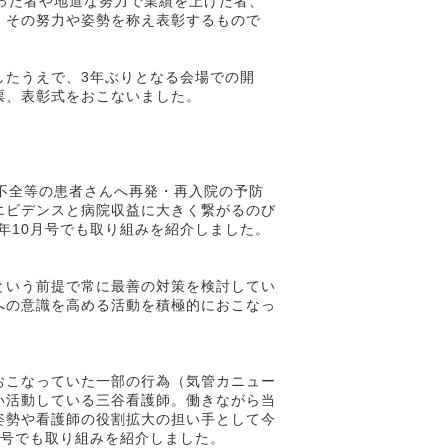
った者や地道な努力で業績を上げた者、
、その努力や姿勢を称え表彰するもので
したうえで、3年ぶりとなる会場での開
票、表彰式をおこないました。
不全等の患者さんへ再発・再入院の予防
エビデンスと病院収益に大きく繋がるのび
年10月号でも取り組みを紹介しました。
という前提で常に最善の対策を検討してい
への意識を高める活動を積極的におこなっ
おこなっていた一部の行為（気管カニュー
い活動している三谷看護師。働きながら当
姿勢や看護師の役割拡大の担い手として今
月号でも取り組みを紹介しました。