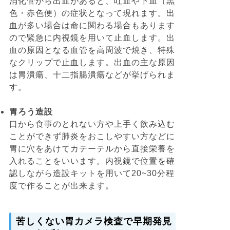
消化管から出血があると、吐血や下血（黒
色・赤色便）の症状となって現れます。出
血が多い場合は命に関わる場合もあります
ので緊急に内視鏡を用いて止血します。出
血の原因となる血管を高周波で焼き、特殊
なクリップで止血します。出血の主な原因
は胃潰瘍、十二指腸潰瘍などが挙げられま
す。
胃ろう造設
口から食事のとれない方や上手く飲み込む
ことができず肺炎をおこしやすい方などに
胃に穴をあけてカテーテルから直接栄養を
入れることをいいます。内視鏡で位置を確
認しながら造設キットを用いて20~30分程
度で作ることが出来ます。
苦しくない胃カメラ検査で早期発見