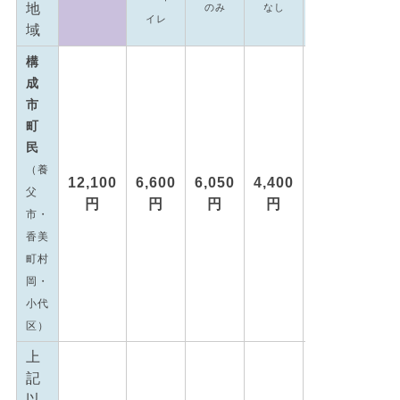
地
のみ
なし
イレ
域
構
成
市
町
民
（養
12,100
6,600
6,050
4,400
3,850
父
円
円
円
円
市・
香美
町村
岡・
小代
区）
上
記
以