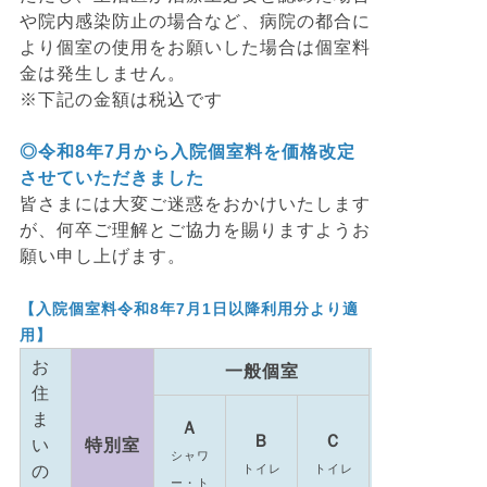
や院内感染防止の場合など、病院の都合に
より個室の使用をお願いした場合は個室料
金は発生しません。
※下記の金額は税込です
◎令和8年7月から入院個室料を価格改定
させていただきました
皆さまには大変ご迷惑をおかけいたします
が、何卒ご理解とご協力を賜りますようお
願い申し上げます。
【入院個室料令和8年7月1日以降利用分より適
用】
お
一般個室
住
緩和ケ
ま
Ａ
Ｂ
Ｃ
い
特別室
シャワ
病棟個
の
トイレ
トイレ
ー・ト