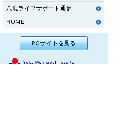
八鹿ライフサポート通信
HOME
PCサイトを見る
〒667-8555
兵庫県養父市八鹿町八鹿1878番地1
TEL：
079-662-5555
FAX：079-662-3134
兵庫県養父市八鹿町（但馬地域）にある公立八鹿病
院は、保健・医療・福祉の総合的な医療体制が整う