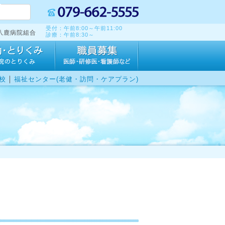
受付：午前8:00～午前11:00
八鹿病院組合
診療：午前8:30～
｜
校
福祉センター(老健・訪問・ケアプラン)