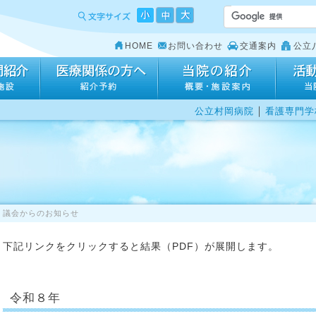
HOME
お問い合わせ
交通案内
公立
｜
公立村岡病院
看護専門学
議会からのお知らせ
下記リンクをクリックすると結果（PDF）が展開します。
令和８年