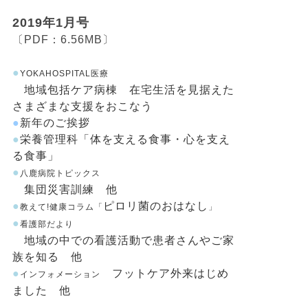
2019年1月号
〔PDF：6.56MB〕
●
YOKAHOSPITAL医療
地域包括ケア病棟 在宅生活を見据えた
さまざまな支援をおこなう
●
新年のご挨拶
●
栄養管理科「体を支える食事・心を支え
る食事」
●
八鹿病院トピックス
集団災害訓練 他
●
ピロリ菌のおはなし
教えて!健康コラム「
」
●
看護部だより
地域の中での看護活動で患者さんやご家
族を知る 他
●
フットケア外来はじめ
インフォメーション
ました 他