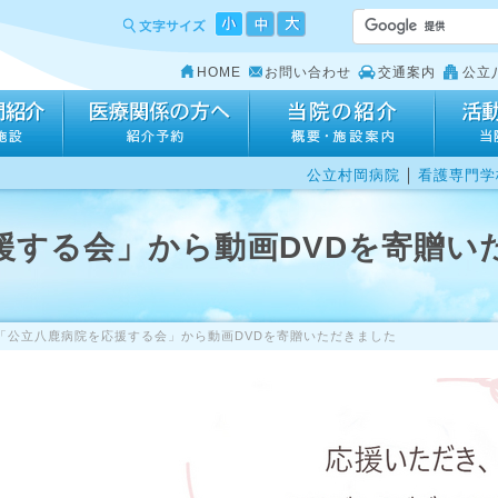
HOME
お問い合わせ
交通案内
公立
｜
公立村岡病院
看護専門学
援する会」から動画DVDを寄贈い
「公立八鹿病院を応援する会」から動画DVDを寄贈いただきました