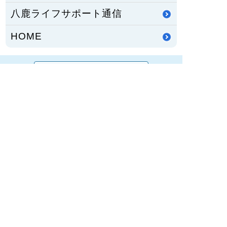
八鹿ライフサポート通信
HOME
PCサイトを見る
〒667-8555
兵庫県養父市八鹿町八鹿1878番地1
TEL：
079-662-5555
FAX：079-662-3134
兵庫県養父市八鹿町（但馬地域）にある公立八鹿病
院は、保健・医療・福祉の総合的な医療体制が整う