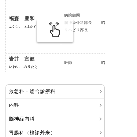
病院顧問
福森 豊和
脳神経外科部長
昭和50年卒
ふくもり とよかず
リハビリ部長
岩井 宣健
医師
昭和46年卒
いわい のりたけ
救急科・総合診療科
内科
脳神経内科
胃腸科（検診外来）