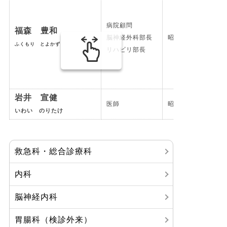
病院顧問
福森 豊和
脳神経外科部長
昭和50年卒
ふくもり とよかず
リハビリ部長
岩井 宣健
医師
昭和46年卒
いわい のりたけ
救急科・総合診療科
内科
脳神経内科
胃腸科（検診外来）