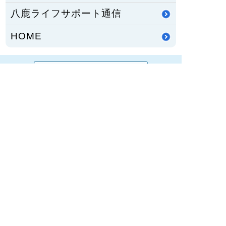
八鹿ライフサポート通信
HOME
PCサイトを見る
〒667-8555
兵庫県養父市八鹿町八鹿1878番地1
TEL：
079-662-5555
FAX：079-662-3134
兵庫県養父市八鹿町（但馬地域）にある公立八鹿病
院は、保健・医療・福祉の総合的な医療体制が整う