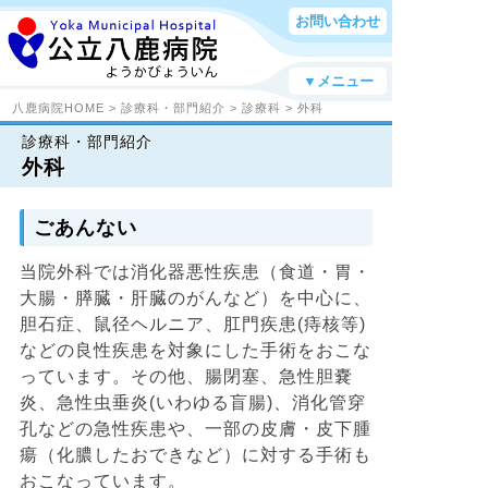
お問い合わせ
▼メニュー
八鹿病院HOME
>
診療科・部門紹介
>
診療科
> 外科
診療科・部門紹介
外科
ごあんない
当院外科では消化器悪性疾患（食道・胃・
大腸・膵臓・肝臓のがんなど）を中心に、
胆石症、鼠径ヘルニア、肛門疾患(痔核等)
などの良性疾患を対象にした手術をおこな
っています。その他、腸閉塞、急性胆嚢
炎、急性虫垂炎(いわゆる盲腸)、消化管穿
孔などの急性疾患や、一部の皮膚・皮下腫
瘍（化膿したおできなど）に対する手術も
おこなっています。