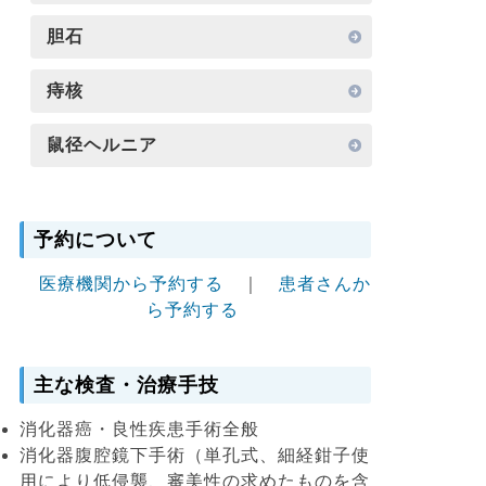
胆石
痔核
鼠径ヘルニア
予約について
医療機関から予約する
｜
患者さんか
ら予約する
主な検査・治療手技
消化器癌・良性疾患手術全般
消化器腹腔鏡下手術（単孔式、細経鉗子使
用により低侵襲、審美性の求めたものを含