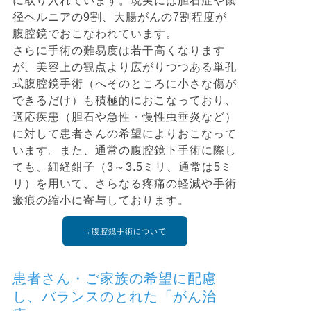
に取り入れています。現実には胆石症や鼠
径ヘルニアの9割、大腸がんの7割程度が
腹腔鏡でおこなわれています。
さらに手術の難易度は若干高くなります
が、美容上の観点より広がりつつある単孔
式腹腔鏡手術（へそのところに小さな傷が
できるだけ）も積極的におこなっており、
適応疾患（胆石や急性・慢性虫垂炎など）
に対して患者さんの希望によりおこなって
います。また、通常の腹腔鏡下手術に際し
ても、細経鉗子（3～3.5ミリ、通常は5ミ
リ）を用いて、さらなる疼痛の軽減や手術
瘢痕の縮小に寄与しております。
→腹腔鏡手術について
患者さん・ご家族の希望に配慮
し、バランスのとれた「がん治