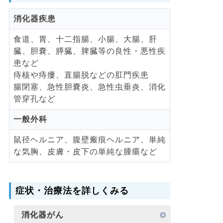
消化器疾患
食道、胃、十二指腸、小腸、大腸、肝
臓、胆嚢、膵臓、脾臓等の良性・悪性疾
患など
痔核や痔瘻、直腸脱などの肛門疾患
腸閉塞、急性胆嚢炎、急性虫垂炎、消化
管穿孔など
一般外科
鼠径ヘルニア、腹壁瘢痕ヘルニア、単純
な気胸、皮膚・皮下の単純な腫瘍など
症状・治療法を詳しくみる
消化器がん