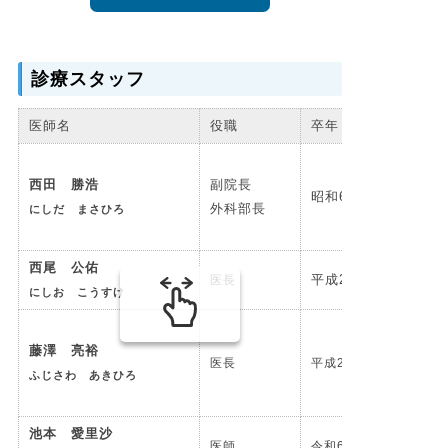
診療スタッフ
医師名
役職
卒年
西田 勝浩
副院長
昭和62年卒
外科部長
にしだ まさひろ
西尾 公佑
平成26年卒
医長
にしお こうすけ
藤澤 亮裕
医長
平成29年卒
ふじさわ あきひろ
池本 愛里沙
医師
令和6年卒