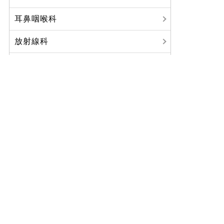
耳鼻咽喉科
放射線科
麻酔科
歯科口腔外科
リハビリテーション科
臨床研修医
八鹿病院からのお知らせ
ご利用について
診療科・部門紹介