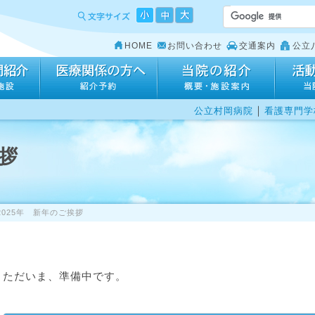
HOME
お問い合わせ
交通案内
公立
｜
公立村岡病院
看護専門学
挨拶
2025年 新年のご挨拶
ただいま、準備中です。