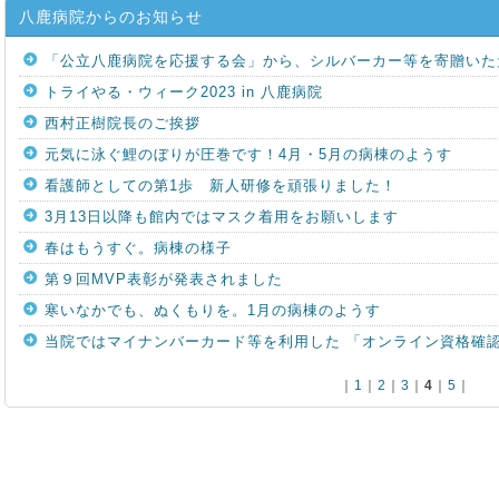
八鹿病院からのお知らせ
「公立八鹿病院を応援する会」から、シルバーカー等を寄贈いた
トライやる・ウィーク2023 in 八鹿病院
西村正樹院長のご挨拶
元気に泳ぐ鯉のぼりが圧巻です！4月・5月の病棟のようす
看護師としての第1歩 新人研修を頑張りました！
3月13日以降も館内ではマスク着用をお願いします
春はもうすぐ。病棟の様子
第９回MVP表彰が発表されました
寒いなかでも、ぬくもりを。1月の病棟のようす
当院ではマイナンバーカード等を利用した 「オンライン資格確
｜
1
｜
2
｜
3
｜
4
｜
5
｜