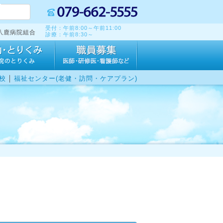
受付：午前8:00～午前11:00
八鹿病院組合
診療：午前8:30～
｜
校
福祉センター(老健・訪問・ケアプラン)