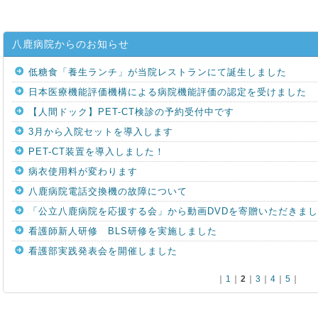
八鹿病院からのお知らせ
低糖食「養生ランチ」が当院レストランにて誕生しました
日本医療機能評価機構による病院機能評価の認定を受けました
【人間ドック】PET-CT検診の予約受付中です
3月から入院セットを導入します
PET-CT装置を導入しました！
病衣使用料が変わります
八鹿病院電話交換機の故障について
「公立八鹿病院を応援する会」から動画DVDを寄贈いただきま
看護師新人研修 BLS研修を実施しました
看護部実践発表会を開催しました
｜
1
｜
2
｜
3
｜
4
｜
5
｜