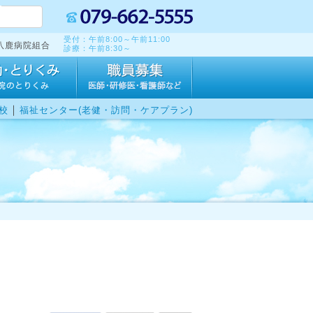
受付：午前8:00～午前11:00
八鹿病院組合
診療：午前8:30～
｜
校
福祉センター(老健・訪問・ケアプラン)