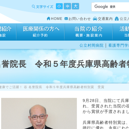
HOME
お問い合わせ
交通案内
公立
｜
公立村岡病院
看護専門学
 名誉院長 令和５年度兵庫県高齢者
健康でご活躍！ 谷 名誉院長 令和５年度兵庫県高齢者特別賞 受賞
9月28日、当院にて兵
れ、受賞された当院の谷
から賞状が手渡されま
兵庫県高齢者特別賞は、
徳行に優れ、永年にわ