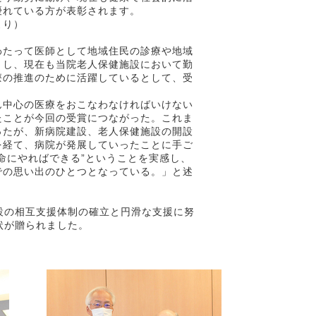
優れている方が表彰されます。
より）
わたって医師として地域住民の診療や地域
くし、現在も当院老人保健施設において勤
療の推進のために活躍しているとして、受
ん中心の医療をおこなわなければいけない
たことが今回の受賞につながった。これま
ったが、新病院建設、老人保健施設の開設
を経て、病院が発展していったことに手ご
命にやればできる”ということを実感し、
での思い出のひとつとなっている。」と述
設の相互支援体制の確立と円滑な支援に努
状が贈られました。