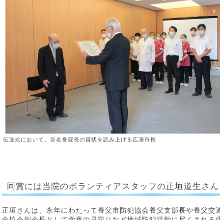
伝達式において、谷名誉院長の賞状を読み上げる広瀬市長
同賞には当院のボランティアスタッフの正垣道生さん
正垣さんは、永年にわたって養父市防犯協会養父支部長や養父交
全協会副会長として学童の見守りなど地域防犯活動に尽くされる