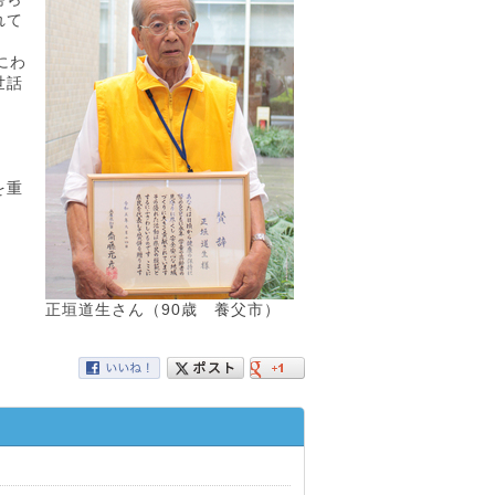
れて
にわ
世話
を重
正垣道生さん（90歳 養父市）