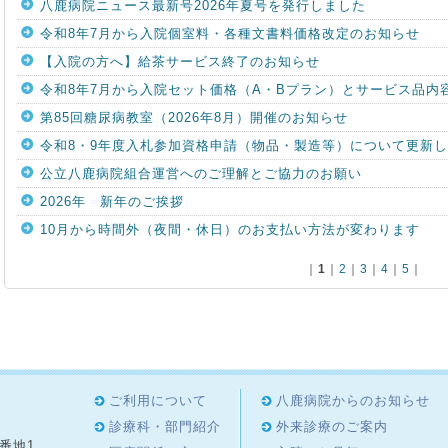
八鹿病院ニュース最新号2026年夏号を発行しました
令和8年7月から入院個室料・各種文書料価格改定のお知らせ
【入院の方へ】給茶サービス終了のお知らせ
令和8年7月から入院セット価格（A・Bプラン）とサービス品内
第85回糖尿病教室（2026年8月）開催のお知らせ
令和8・9年度入札参加資格申請（物品・製造等）について更新
公立八鹿病院組合運営へのご理解とご協力のお願い
2026年 新年のご挨拶
10月から時間外（夜間・休日）のお支払い方法が変わります
｜
1
｜
2
｜
3
｜
4
｜
5
｜
ご利用について
八鹿病院からのお知らせ
診療科・部門紹介
外来診療のご案内
8番地1