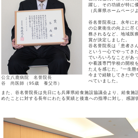
躍し、その功績が特に
（兵庫県ホームページ
谷名誉院長は、永年に
の公衆衛生の向上に尽
務されるなど、地域医
賞が決定しました。
谷名誉院長は「患者さ
という一心でやってき
でいろいろなことがあ
や看護専門学校の開校
たえを感じた。“一生懸
今まで経験してきた中
公立八鹿病院 名誉院長
べていました。
谷 尚医師（95歳 養父市）
また、谷名誉院長は先日にも兵庫県給食施設協議会より、給食施
めたことに対する長年にわたる実績と後進への指導に対し、感謝