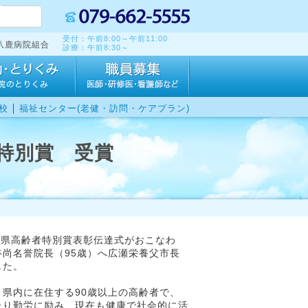
受付：午前8:00～午前11:00
八鹿病院組合
診療：午前8:30～
｜
校
福祉センター(老健・訪問・ケアプラン)
特別賞 受賞
庫県高齢者特別賞表彰伝達式がおこなわ
尚名誉院長（95歳）へ広瀬栄養父市長
した。
県内に在住する90歳以上の高齢者で、
たり勤労に励み、現在も健康で社会的に活