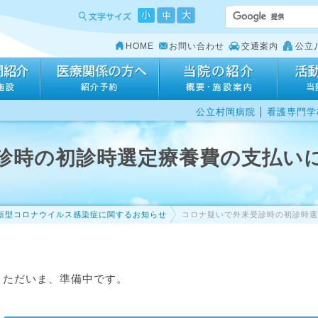
HOME
お問い合わせ
交通案内
公立
｜
公立村岡病院
看護専門学
診時の初診時選定療養費の支払い
新型コロナウイルス感染症に関するお知らせ
コロナ疑いで外来受診時の初診時選
ただいま、準備中です。