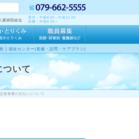
受付：午前8:00～午前11:00
八鹿病院組合
診療：午前8:30～
｜
校
福祉センター(老健・訪問・ケアプラン)
について
定療養費の支払いについて