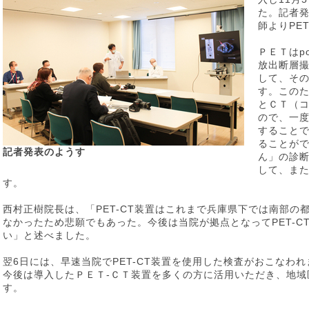
た。記者
師よりPE
ＰＥＴはpos
放出断層
して、そ
す。このた
とＣＴ（
ので、一
すること
ることがで
記者発表のようす
ん」の診
して、ま
す。
西村正樹院長は、「PET-CT装置はこれまで兵庫県下では南部の
なかったため悲願でもあった。今後は当院が拠点となってPET-C
い」と述べました。
翌6日には、早速当院でPET-CT装置を使用した検査がおこなわ
今後は導入したＰＥＴ‐ＣＴ装置を多くの方に活用いただき、地
す。