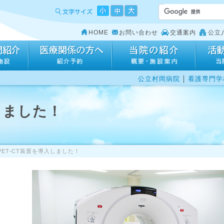
HOME
お問い合わせ
交通案内
公立
｜
公立村岡病院
看護専門学
しました！
PET-CT装置を導入しました！