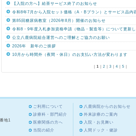
【入院の方へ】給茶サービス終了のお知らせ
令和8年7月から入院セット価格（A・Bプラン）とサービス品内
第85回糖尿病教室（2026年8月）開催のお知らせ
令和8・9年度入札参加資格申請（物品・製造等）について更新
公立八鹿病院組合運営へのご理解とご協力のお願い
2026年 新年のご挨拶
10月から時間外（夜間・休日）のお支払い方法が変わります
｜
1
｜
2
｜
3
｜
4
｜
5
｜
ご利用について
八鹿病院からのお知らせ
診療科・部門紹介
外来診療のご案内
8番地1
医療関係の方へ
入院・お見舞い
4
当院の紹介
人間ドック・健診