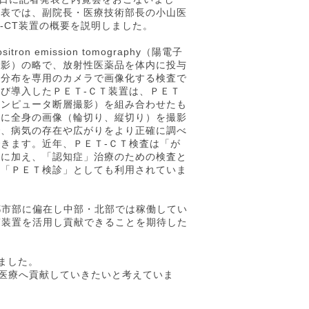
発表では、副院長・医療技術部長の小山医
T-CT装置の概要を説明しました。
itron emission tomography（陽電子
撮影）の略で、放射性医薬品を体内に投与
の分布を専用のカメラで画像化する検査で
び導入したＰＥＴ‐ＣＴ装置は、ＰＥＴ
コンピュータ断層撮影）を組み合わせたも
度に全身の画像（輪切り、縦切り）を撮影
で、病気の存在や広がりをより正確に調べ
きます。近年、ＰＥＴ‐ＣＴ検査は「が
断に加え、「認知症」治療のための検査と
た「ＰＥＴ検診」としても利用されていま
都市部に偏在し中部・北部では稼働してい
T装置を活用し貢献できることを期待した
れました。
域医療へ貢献していきたいと考えていま