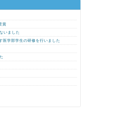
受賞
ないました
目指す医学部学生の研修を行いました
た