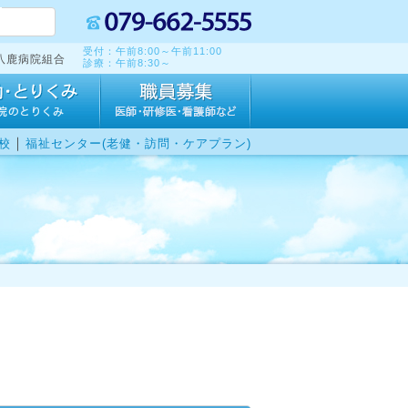
受付：午前8:00～午前11:00
八鹿病院組合
診療：午前8:30～
｜
校
福祉センター(老健・訪問・ケアプラン)