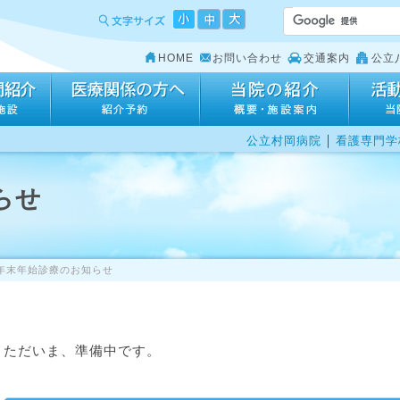
HOME
お問い合わせ
交通案内
公立
｜
公立村岡病院
看護専門学
らせ
年末年始診療のお知らせ
ただいま、準備中です。