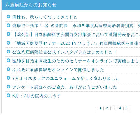
八鹿病院からのお知らせ
病棟も、秋らしくなってきました
健康でご活躍！ 谷 名誉院長 令和５年度兵庫県高齢者特別賞 
【薬剤部】日本麻酔科学会関西支部集会において演題発表をおこ
「地域医療夏季セミナー2023 in ひょうご」兵庫県養成医を
公立八鹿病院組合公式インスタグラムはじめました！
医師を目指す高校生のためのセミナーをオンラインで実施しまし
ふれあい看護体験をオンラインで開催しました
7月よりスタッフのユニフォームが新しく変わりました
アンケート調査へのご協力、ありがとうございました
6月・7月の院内のようす
｜
1
｜
2
｜
3
｜
4
｜
5
｜