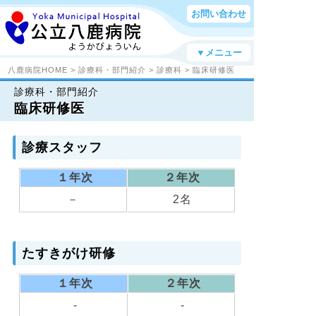
お問い合わせ
▼メニュー
八鹿病院HOME
>
診療科・部門紹介
>
診療科
> 臨床研修医
診療科・部門紹介
臨床研修医
診療スタッフ
１年次
２年次
－
2名
たすきがけ研修
１年次
２年次
-
-