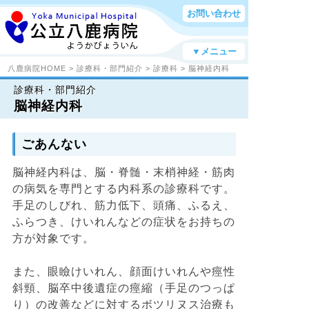
お問い合わせ
▼メニュー
八鹿病院HOME
>
診療科・部門紹介
>
診療科
> 脳神経内科
診療科・部門紹介
脳神経内科
ごあんない
脳神経内科は、脳・脊髄・末梢神経・筋肉
の病気を専門とする内科系の診療科です。
手足のしびれ、筋力低下、頭痛、ふるえ、
ふらつき、けいれんなどの症状をお持ちの
方が対象です。
また、眼瞼けいれん、顔面けいれんや痙性
斜頸、脳卒中後遺症の痙縮（手足のつっぱ
り）の改善などに対するボツリヌス治療も