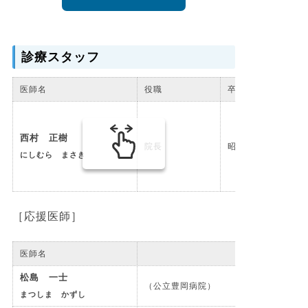
診療スタッフ
医師名
役職
卒年
西村 正樹
院長
昭和59年卒
にしむら まさき
［応援医師］
医師名
松島 一士
（公立豊岡病院）
まつしま かずし