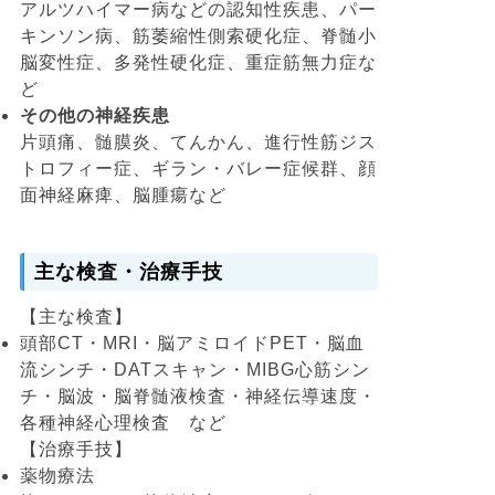
アルツハイマー病などの認知性疾患、パー
キンソン病、筋萎縮性側索硬化症、脊髄小
脳変性症、多発性硬化症、重症筋無力症な
ど
その他の神経疾患
片頭痛、髄膜炎、てんかん、進行性筋ジス
トロフィー症、ギラン・バレー症候群、顔
面神経麻痺、脳腫瘍など
主な検査・治療手技
【主な検査】
頭部CT・MRI・脳アミロイドPET・脳血
流シンチ・DATスキャン・MIBG心筋シン
チ・脳波・脳脊髄液検査・神経伝導速度・
各種神経心理検査 など
【治療手技】
薬物療法