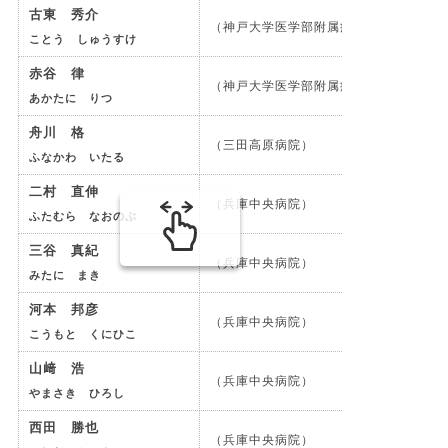
古東 秀介
（神戸大学医学部附属病院）
ことう しゅうすけ
赤谷 律
（神戸大学医学部附属病院）
あかたに りつ
舟川 格
（三田高原病院）
ふなかわ いたる
二村 直伸
（兵庫中央病院）
ふたむら なおのぶ
三谷 真紀
（兵庫中央病院）
みたに まき
河本 邦彦
（兵庫中央病院）
こうもと くにひこ
山﨑 浩
（兵庫中央病院）
やまさき ひろし
西田 勝也
（兵庫中央病院）