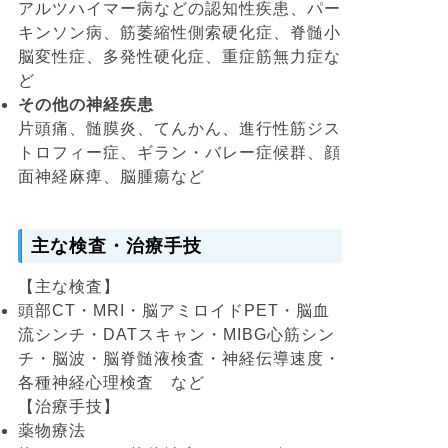
アルツハイマー病などの認知性疾患、パー
キンソン病、筋萎縮性側索硬化症、脊髄小
脳変性症、多発性硬化症、重症筋無力症な
ど
その他の神経疾患
片頭痛、髄膜炎、てんかん、進行性筋ジス
トロフィー症、ギラン・バレー症候群、顔
面神経麻痺、脳腫瘍など
主な検査・治療手技
【主な検査】
頭部CT・MRI・脳アミロイドPET・脳血
流シンチ・DATスキャン・MIBG心筋シン
チ・脳波・脳脊髄液検査・神経伝導速度・
各種神経心理検査 など
【治療手技】
薬物療法