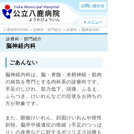
お問い合わせ
▼メニュー
八鹿病院HOME
>
診療科・部門紹介
>
診療科
> 脳神経内科
診療科・部門紹介
脳神経内科
ごあんない
脳神経内科は、脳・脊髄・末梢神経・筋肉
の病気を専門とする内科系の診療科です。
手足のしびれ、筋力低下、頭痛、ふるえ、
ふらつき、けいれんなどの症状をお持ちの
方が対象です。
また、眼瞼けいれん、顔面けいれんや痙性
斜頸、脳卒中後遺症の痙縮（手足のつっぱ
り）の改善などに対するボツリヌス治療も