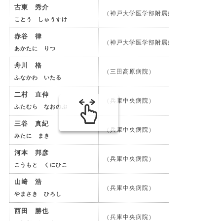
古東 秀介
（神戸大学医学部附属病院）
ことう しゅうすけ
赤谷 律
（神戸大学医学部附属病院）
あかたに りつ
舟川 格
（三田高原病院）
ふなかわ いたる
二村 直伸
（兵庫中央病院）
ふたむら なおのぶ
三谷 真紀
（兵庫中央病院）
みたに まき
河本 邦彦
（兵庫中央病院）
こうもと くにひこ
山﨑 浩
（兵庫中央病院）
やまさき ひろし
西田 勝也
（兵庫中央病院）