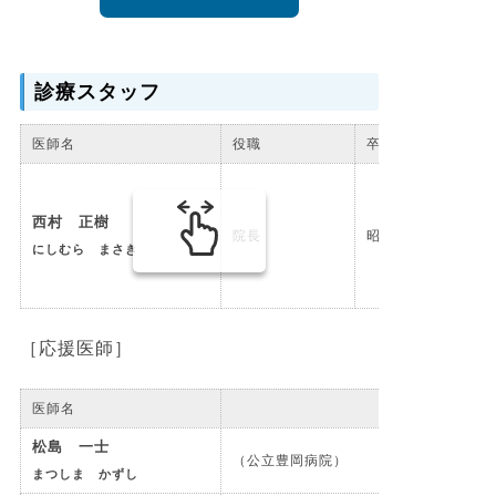
診療スタッフ
医師名
役職
卒年
西村 正樹
院長
昭和59年卒
にしむら まさき
［応援医師］
医師名
松島 一士
（公立豊岡病院）
まつしま かずし