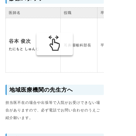
医師名
役職
卒年
谷本 俊次
耳鼻咽喉科部長
平成元年卒
たにもと しゅんじ
地域医療機関の先生方へ
担当医不在の場合や出張等で入院がお受けできない場
合がありますので、必ず電話でお問い合わせのうえご
紹介願います。