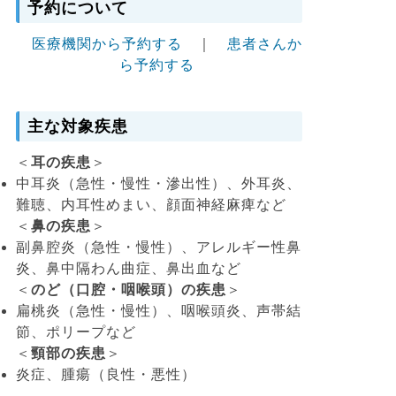
予約について
医療機関から予約する
｜
患者さんか
ら予約する
主な対象疾患
＜
耳の疾患
＞
中耳炎（急性・慢性・滲出性）、外耳炎、
難聴、内耳性めまい、顔面神経麻痺など
＜
鼻の疾患
＞
副鼻腔炎（急性・慢性）、アレルギー性鼻
炎、鼻中隔わん曲症、鼻出血など
＜
のど（口腔・咽喉頭）の疾患
＞
扁桃炎（急性・慢性）、咽喉頭炎、声帯結
節、ポリープなど
＜
頸部の疾患
＞
炎症、腫瘍（良性・悪性）