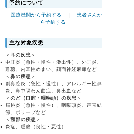
予約について
医療機関から予約する
｜
患者さんか
ら予約する
主な対象疾患
＜
耳の疾患
＞
中耳炎（急性・慢性・滲出性）、外耳炎、
難聴、内耳性めまい、顔面神経麻痺など
＜
鼻の疾患
＞
副鼻腔炎（急性・慢性）、アレルギー性鼻
炎、鼻中隔わん曲症、鼻出血など
＜
のど（口腔・咽喉頭）の疾患
＞
扁桃炎（急性・慢性）、咽喉頭炎、声帯結
節、ポリープなど
＜
頸部の疾患
＞
炎症、腫瘍（良性・悪性）