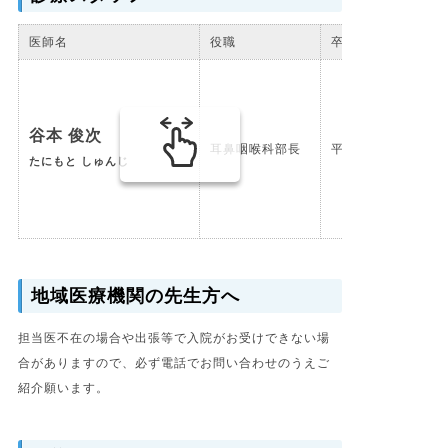
医師名
役職
卒年
谷本 俊次
耳鼻咽喉科部長
平成元年卒
たにもと しゅんじ
地域医療機関の先生方へ
担当医不在の場合や出張等で入院がお受けできない場
合がありますので、必ず電話でお問い合わせのうえご
紹介願います。