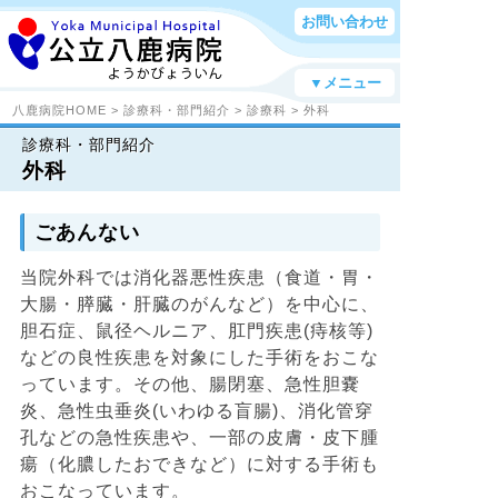
お問い合わせ
▼メニュー
八鹿病院HOME
>
診療科・部門紹介
>
診療科
> 外科
診療科・部門紹介
外科
ごあんない
当院外科では消化器悪性疾患（食道・胃・
大腸・膵臓・肝臓のがんなど）を中心に、
胆石症、鼠径ヘルニア、肛門疾患(痔核等)
などの良性疾患を対象にした手術をおこな
っています。その他、腸閉塞、急性胆嚢
炎、急性虫垂炎(いわゆる盲腸)、消化管穿
孔などの急性疾患や、一部の皮膚・皮下腫
瘍（化膿したおできなど）に対する手術も
おこなっています。