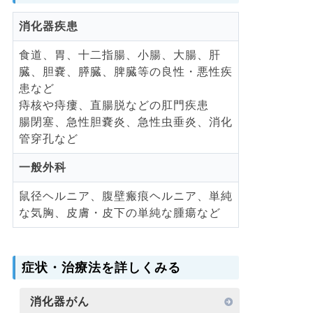
消化器疾患
食道、胃、十二指腸、小腸、大腸、肝
臓、胆嚢、膵臓、脾臓等の良性・悪性疾
患など
痔核や痔瘻、直腸脱などの肛門疾患
腸閉塞、急性胆嚢炎、急性虫垂炎、消化
管穿孔など
一般外科
鼠径ヘルニア、腹壁瘢痕ヘルニア、単純
な気胸、皮膚・皮下の単純な腫瘍など
症状・治療法を詳しくみる
消化器がん