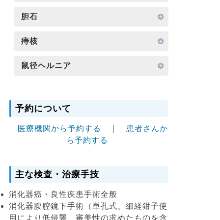
胆石
痔核
鼠径ヘルニア
予約について
医療機関から予約する
｜
患者さんか
ら予約する
主な検査・治療手技
消化器癌・良性疾患手術全般
消化器腹腔鏡下手術（単孔式、細経鉗子使
用により低侵襲、審美性の求めたものを含