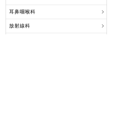
耳鼻咽喉科
放射線科
麻酔科
歯科口腔外科
リハビリテーション科
臨床研修医
八鹿病院からのお知らせ
ご利用について
診療科・部門紹介