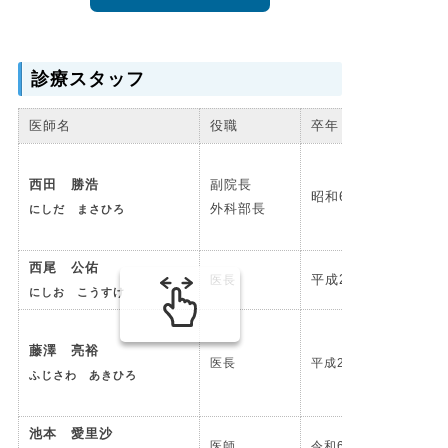
診療スタッフ
医師名
役職
卒年
西田 勝浩
副院長
昭和62年卒
外科部長
にしだ まさひろ
西尾 公佑
平成26年卒
医長
にしお こうすけ
藤澤 亮裕
医長
平成29年卒
ふじさわ あきひろ
池本 愛里沙
医師
令和6年卒