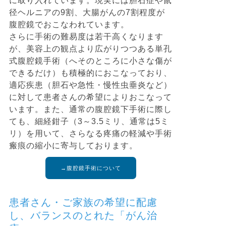
に取り入れています。現実には胆石症や鼠
径ヘルニアの9割、大腸がんの7割程度が
腹腔鏡でおこなわれています。
さらに手術の難易度は若干高くなります
が、美容上の観点より広がりつつある単孔
式腹腔鏡手術（へそのところに小さな傷が
できるだけ）も積極的におこなっており、
適応疾患（胆石や急性・慢性虫垂炎など）
に対して患者さんの希望によりおこなって
います。また、通常の腹腔鏡下手術に際し
ても、細経鉗子（3～3.5ミリ、通常は5ミ
リ）を用いて、さらなる疼痛の軽減や手術
瘢痕の縮小に寄与しております。
→腹腔鏡手術について
患者さん・ご家族の希望に配慮
し、バランスのとれた「がん治